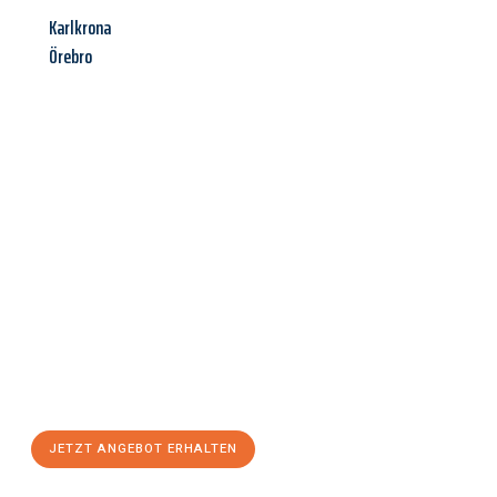
Karlkrona
Örebro
Jetzt anfragen &
Angebot
mit Best-Preis
erhalten!
Schicken Sie uns jetzt Ihre unverbindliche Anfrage und sichern
Sie sich Ihr
individuelles Umzugsangebot für Ihr Anliegen in
Pforzheim
zum Best-Preis! Nutzen Sie die Gelegenheit für einen
stressfreien Umzug
mit maximalem Komfort:
JETZT ANGEBOT ERHALTEN