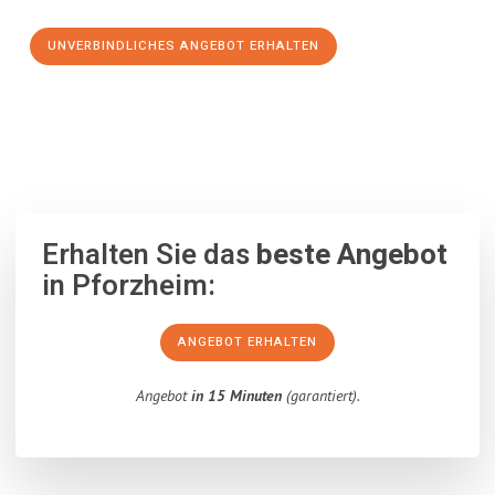
UNVERBINDLICHES ANGEBOT ERHALTEN
100% unverbindlich
– Garantiert eine Antwort
innerhalb von 15
Minuten
.
Erhalten Sie das
beste Angebot
in Pforzheim:
ANGEBOT ERHALTEN
Angebot
in 15 Minuten
(garantiert).