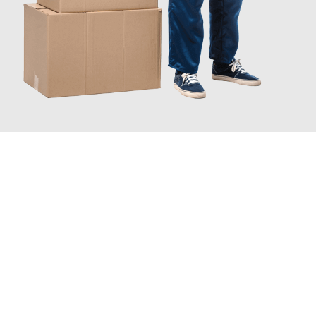
JETZT ANFRAGEN
Erleben Sie mit Umzugsmeister Vogt Pforzheim, wie
einfach und
stressfrei Ihr Umzug Pforzheim Schweden
sein kann. Unser
Expertenteam steht bereit, um Ihnen einen reibungslosen
Übergang in Ihr neues Zuhause zu garantieren.