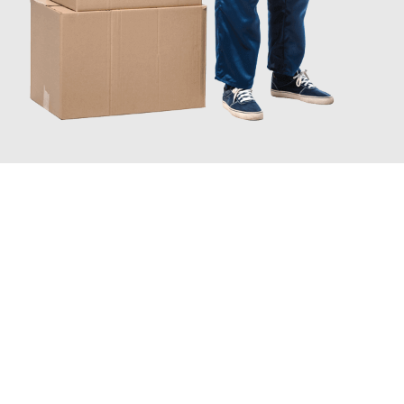
JETZT ANFRAGEN
Erleben Sie mit Umzugsmeister Vogt Pforzheim, wie
einfach und
stressfrei Mini Umzug in Pforzheim
sein kann. Unser
Expertenteam steht bereit, um Ihnen einen reibungslosen Ablauf
zu garantieren.