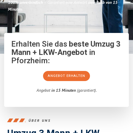
100% unverbindlich
– Garantiert eine Antwort
innerhalb von 15
Minuten
.
Erhalten Sie das
beste Umzug 3
Mann + LKW-Angebot
in
Pforzheim:
ANGEBOT ERHALTEN
Angebot
in 15 Minuten
(garantiert).
ÜBER UNS