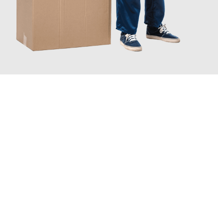
JETZT ANFRAGEN
Erleben Sie mit Umzugsmeister Vogt Pforzheim, wie
einfach und
stressfrei Ihr Umzug Pforzheim Stuttgart
sein kann. Unser
Expertenteam steht bereit, um Ihnen einen reibungslosen
Übergang in Ihr neues Zuhause zu garantieren.