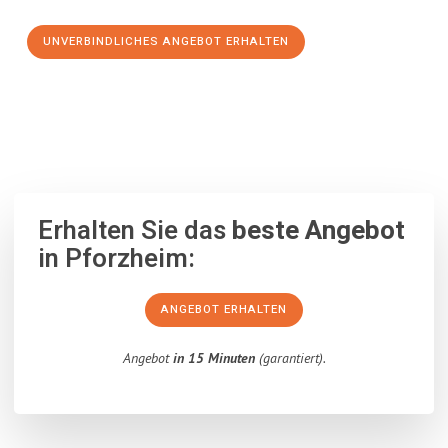
UNVERBINDLICHES ANGEBOT ERHALTEN
100% unverbindlich
– Garantiert eine Antwort
innerhalb von 15
Minuten
.
Erhalten Sie das
beste Angebot
in Pforzheim:
ANGEBOT ERHALTEN
Angebot
in 15 Minuten
(garantiert).