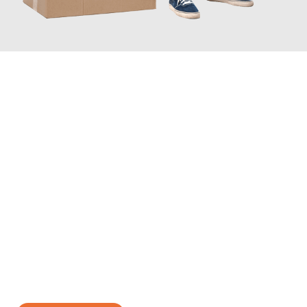
JETZT ANFRAGEN
Erleben Sie mit Umzugsmeister Vogt Pforzheim, wie
einfach und
stressfrei Ihr Umzug Pforzheim Essen
sein kann. Unser
Expertenteam steht bereit, um Ihnen einen reibungslosen
Übergang in Ihr neues Zuhause zu garantieren.
Jetzt
unverbindliches Angebot
erhalten &
100€ sparen: