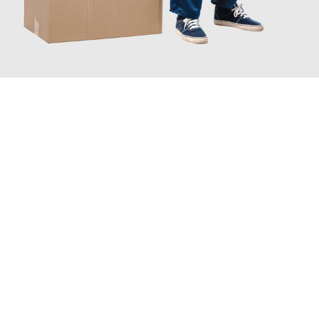
JETZT ANFRAGEN
Erleben Sie mit Umzugsmeister Vogt Pforzheim, wie
einfach und
stressfrei Ihr Umzug Pforzheim Aachen
sein kann. Unser
Expertenteam steht bereit, um Ihnen einen reibungslosen
Übergang in Ihr neues Zuhause zu garantieren.
Jetzt
unverbindliches Angebot
erhalten &
100€ sparen: