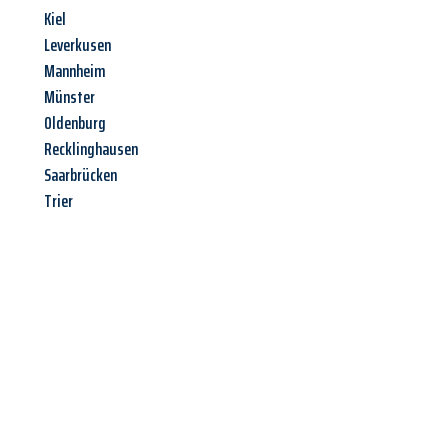
Kiel
Leverkusen
Mannheim
Münster
Oldenburg
Recklinghausen
Saarbrücken
Trier
Jetzt anfragen &
Angebot
mit Best-Preis
erhalten!
Schicken Sie uns jetzt Ihre unverbindliche Anfrage und sichern