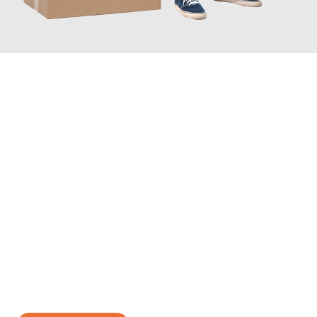
JETZT ANFRAGEN
Erleben Sie mit Umzugsmeister Vogt Pforzheim, wie
einfach und
stressfrei Ihr Umzug Pforzheim Bottrop
sein kann. Unser
Expertenteam steht bereit, um Ihnen einen reibungslosen
Übergang in Ihr neues Zuhause zu garantieren.
Jetzt
unverbindliches Angebot
erhalten &
100€ sparen: