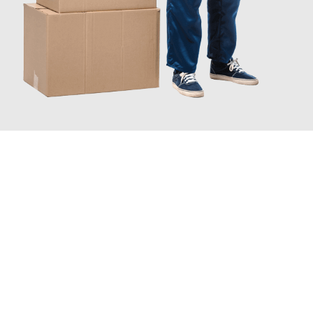
JETZT ANFRAGEN
Erleben Sie mit Umzugsmeister Vogt Pforzheim, wie
einfach und
stressfrei Ihr Umzug Pforzheim Ingolstadt
sein kann. Unser
Expertenteam steht bereit, um Ihnen einen reibungslosen
Übergang in Ihr neues Zuhause zu garantieren.