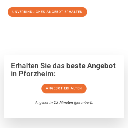
UNVERBINDLICHES ANGEBOT ERHALTEN
100% unverbindlich
– Garantiert eine Antwort
innerhalb von 15
Minuten
.
Erhalten Sie das
beste Angebot
in Pforzheim:
ANGEBOT ERHALTEN
Angebot
in 15 Minuten
(garantiert).