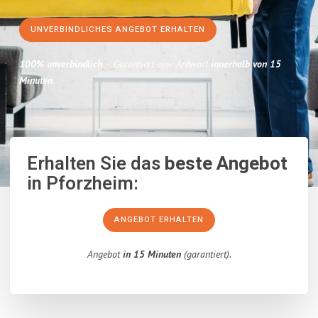
UNVERBINDLICHES ANGEBOT ERHALTEN
100% unverbindlich
– Garantiert eine Antwort
innerhalb von 15
Minuten
.
Erhalten Sie das
beste Angebot
in Pforzheim:
ANGEBOT ERHALTEN
Angebot
in 15 Minuten
(garantiert).