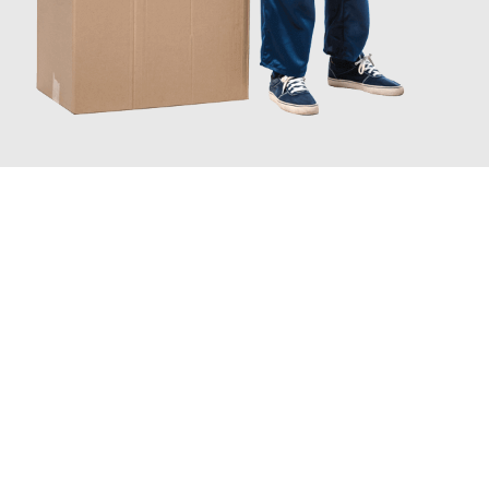
JETZT ANFRAGEN
Erleben Sie mit Umzugsmeister Vogt Pforzheim, wie
einfach und
stressfrei Ihr Umzug Pforzheim München
sein kann. Unser
Expertenteam steht bereit, um Ihnen einen reibungslosen
Übergang in Ihr neues Zuhause zu garantieren.