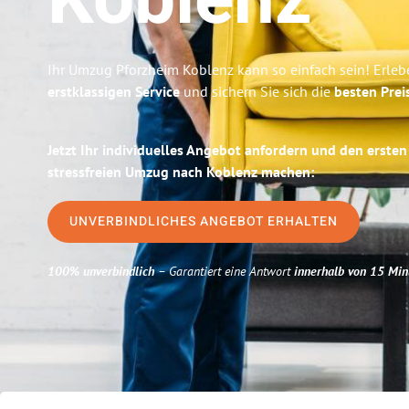
Koblenz
Ihr Umzug Pforzheim Koblenz kann so einfach sein! Erleb
erstklassigen Service
und sichern Sie sich die
besten Prei
Jetzt Ihr individuelles Angebot anfordern und den ersten
stressfreien Umzug nach Koblenz machen:
UNVERBINDLICHES ANGEBOT ERHALTEN
100% unverbindlich
– Garantiert eine Antwort
innerhalb von 15 Min