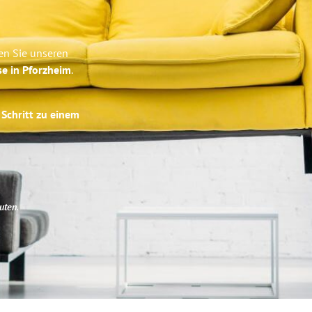
en Sie unseren
se in Pforzheim
.
 Schritt zu einem
uten
.