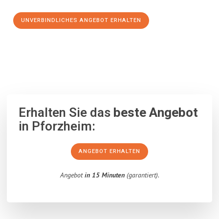
UNVERBINDLICHES ANGEBOT ERHALTEN
100% unverbindlich
– Garantiert eine Antwort
innerhalb von 15
Minuten
.
Erhalten Sie das
beste Angebot
in Pforzheim:
ANGEBOT ERHALTEN
Angebot
in 15 Minuten
(garantiert).