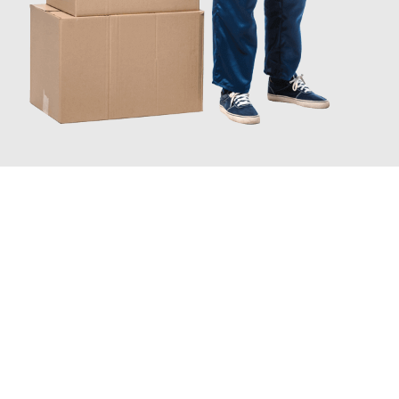
JETZT ANFRAGEN
Erleben Sie mit Umzugsmeister Vogt Pforzheim, wie
einfach und
stressfrei Ihr Umzug Pforzheim Reutlingen
sein kann. Unser
Expertenteam steht bereit, um Ihnen einen reibungslosen
Übergang in Ihr neues Zuhause zu garantieren.