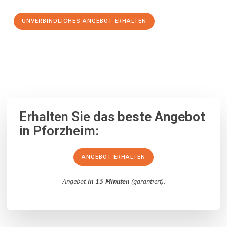
UNVERBINDLICHES ANGEBOT ERHALTEN
100% unverbindlich
– Garantiert eine Antwort
innerhalb von 15
Minuten
.
Erhalten Sie das
beste Angebot
in Pforzheim:
ANGEBOT ERHALTEN
Angebot
in 15 Minuten
(garantiert).