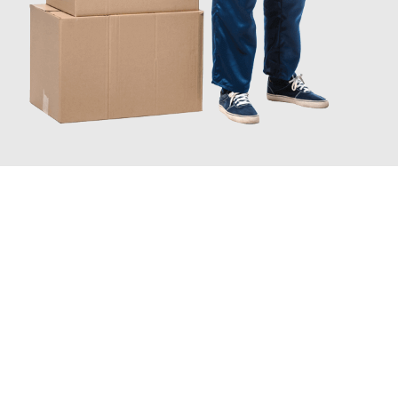
JETZT ANFRAGEN
Erleben Sie mit Umzugsmeister Vogt Pforzheim, wie
einfach und
stressfrei Ihr Umzug Pforzheim Schifflange
sein kann. Unser
Expertenteam steht bereit, um Ihnen einen reibungslosen
Übergang in Ihr neues Zuhause zu garantieren.