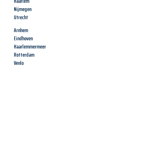
Haarlem
Nijmegen
Utrecht
Arnhem
Eindhoven
Haarlemmermeer
Rotterdam
Venlo
Jetzt anfragen &
Angebot
mit Best-Preis
erhalten!
Schicken Sie uns jetzt Ihre unverbindliche Anfrage und sichern