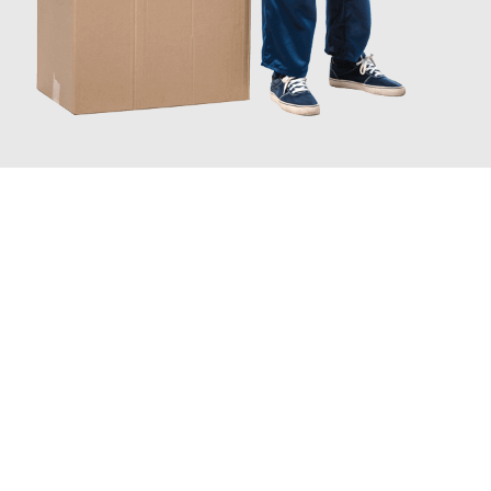
JETZT ANFRAGEN
Erleben Sie mit Umzugsmeister Vogt Pforzheim, wie
einfach und
stressfrei Ihr Umzug Pforzheim Enschede
sein kann. Unser
Expertenteam steht bereit, um Ihnen einen reibungslosen
Übergang in Ihr neues Zuhause zu garantieren.