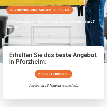
UNVERBINDLICHES ANGEBOT ERHALTEN
100% unverbindlich
– Garantiert eine Antwort
innerhalb von 15
Minuten
.
Erhalten Sie das
beste Angebot
in Pforzheim:
ANGEBOT ERHALTEN
Angebot
in 15 Minuten
(garantiert).