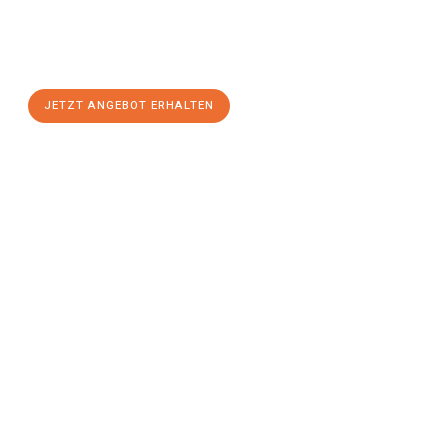
Sie sich Ihr
individuelles Umzugsangebot für Ihr Anliegen in
Pforzheim
zum Best-Preis! Nutzen Sie die Gelegenheit für einen
stressfreien Umzug
mit maximalem Komfort:
JETZT ANGEBOT ERHALTEN