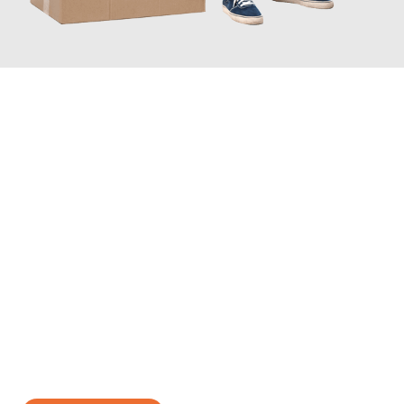
JETZT ANFRAGEN
Erleben Sie mit Umzugsmeister Vogt Pforzheim, wie
einfach und
stressfrei Ihr Umzug Pforzheim Oslo
sein kann. Unser
Expertenteam steht bereit, um Ihnen einen reibungslosen
Übergang in Ihr neues Zuhause zu garantieren.
Jetzt
unverbindliches Angebot
erhalten &
100€ sparen: