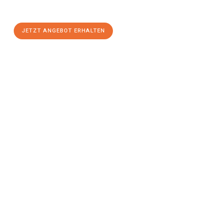
stressfreien Umzug
mit maximalem Komfort:
JETZT ANGEBOT ERHALTEN