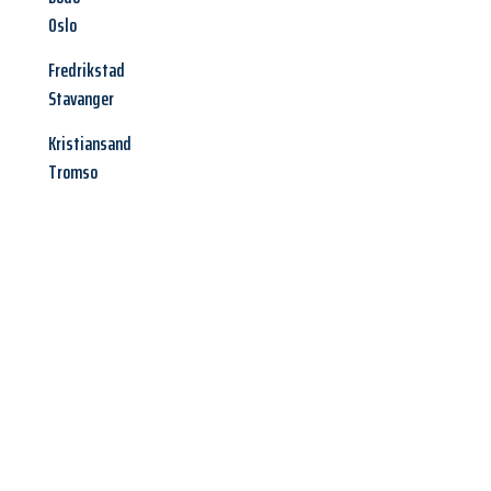
Oslo
Fredrikstad
Stavanger
Kristiansand
Tromso
Jetzt anfragen &
Angebot
mit Best-Preis
erhalten!
Schicken Sie uns jetzt Ihre unverbindliche Anfrage und sichern
Sie sich Ihr
individuelles Umzugsangebot für Ihr Anliegen in
Pforzheim
zum Best-Preis! Nutzen Sie die Gelegenheit für einen