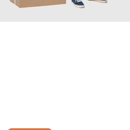
JETZT ANFRAGEN
Erleben Sie mit Umzugsmeister Vogt Pforzheim, wie
einfach und
stressfrei Ihr Umzug Pforzheim Leoben
sein kann. Unser
Expertenteam steht bereit, um Ihnen einen reibungslosen
Übergang in Ihr neues Zuhause zu garantieren.
Jetzt
unverbindliches Angebot
erhalten &
100€ sparen: