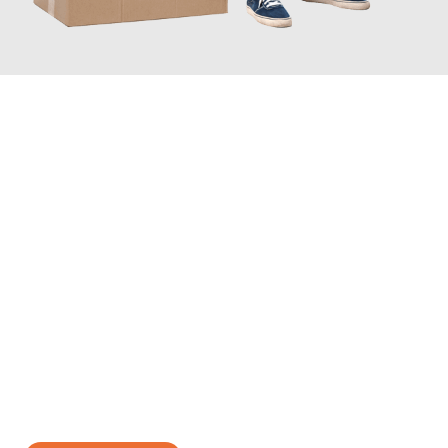
JETZT ANFRAGEN
Erleben Sie mit Umzugsmeister Vogt Pforzheim, wie
einfach und
stressfrei Ihr Umzug Pforzheim Braila
sein kann. Unser
Expertenteam steht bereit, um Ihnen einen reibungslosen
Übergang in Ihr neues Zuhause zu garantieren.
Jetzt
unverbindliches Angebot
erhalten &
100€ sparen: