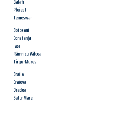
Galati
Ploiesti
Temeswar
Botosani
Constanța
Iasi
Râmnicu Vâlcea
Tirgu-Mures
Braila
Craiova
Oradea
Satu-Mare