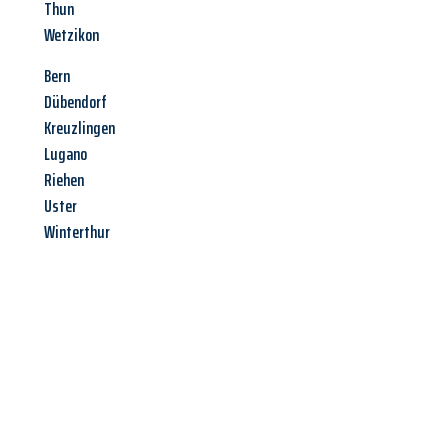
Thun
Wetzikon
Bern
Dübendorf
Kreuzlingen
Lugano
Riehen
Uster
Winterthur
Jetzt anfragen &
Angebot
mit Best-Preis
erhalten!