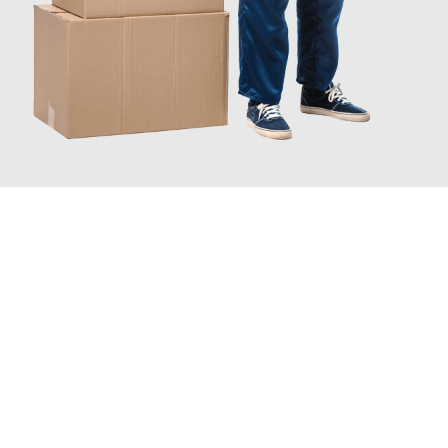
JETZT ANFRAGEN
Erleben Sie mit Umzugsmeister Vogt Pforzheim, wie
einfach und
stressfrei Ihr Umzug Pforzheim Bellinzona
sein kann. Unser
Expertenteam steht bereit, um Ihnen einen reibungslosen
Übergang in Ihr neues Zuhause zu garantieren.