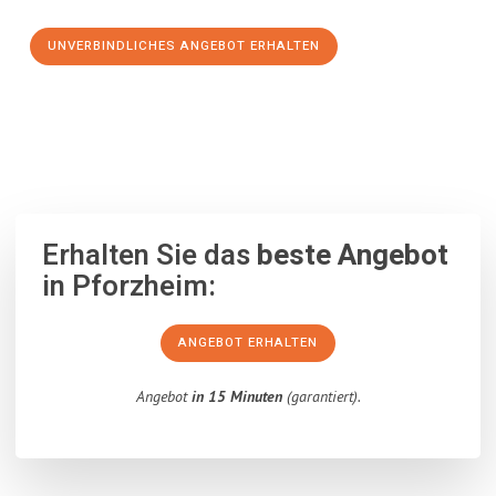
UNVERBINDLICHES ANGEBOT ERHALTEN
100% unverbindlich
– Garantiert eine Antwort
innerhalb von 15
Minuten
.
Erhalten Sie das
beste Angebot
in Pforzheim:
ANGEBOT ERHALTEN
Angebot
in 15 Minuten
(garantiert).