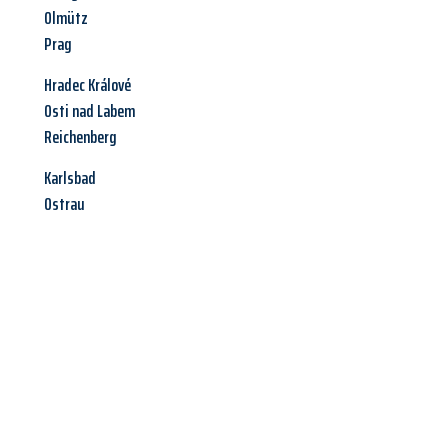
Olmütz
Prag
Hradec Králové
Osti nad Labem
Reichenberg
Karlsbad
Ostrau
Jetzt anfragen &
Angebot
mit Best-Preis
erhalten!
Schicken Sie uns jetzt Ihre unverbindliche Anfrage und sichern