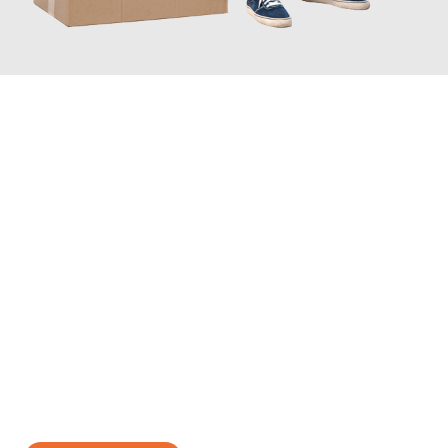
JETZT ANFRAGEN
Erleben Sie mit Umzugsmeister Vogt Pforzheim, wie
einfach und
stressfrei Ihr Umzug Pforzheim Olmütz
sein kann. Unser
Expertenteam steht bereit, um Ihnen einen reibungslosen
Übergang in Ihr neues Zuhause zu garantieren.
Jetzt
unverbindliches Angebot
erhalten &
100€ sparen: