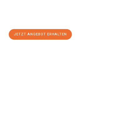
Sie sich Ihr
individuelles Umzugsangebot für Ihr Anliegen in
Pforzheim
zum Best-Preis! Nutzen Sie die Gelegenheit für einen
stressfreien Umzug
mit maximalem Komfort:
JETZT ANGEBOT ERHALTEN