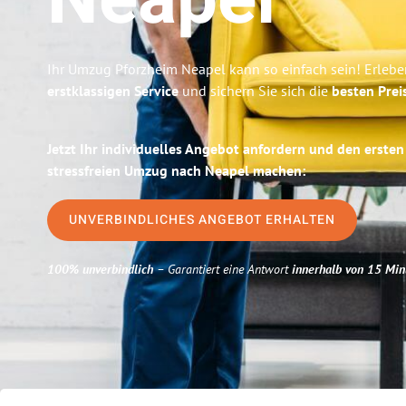
Neapel
Ihr Umzug Pforzheim Neapel kann so einfach sein! Erlebe
erstklassigen Service
und sichern Sie sich die
besten Prei
Jetzt Ihr individuelles Angebot anfordern und den ersten
stressfreien Umzug nach Neapel machen:
UNVERBINDLICHES ANGEBOT ERHALTEN
100% unverbindlich
– Garantiert eine Antwort
innerhalb von 15 Min