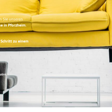
n Sie unseren
se in Pforzheim
.
 Schritt zu einem
uten
.