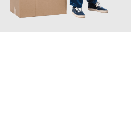
JETZT ANFRAGEN
Erleben Sie mit Umzugsmeister Vogt Pforzheim, wie
einfach und
stressfrei Ihr Umzug Pforzheim Vicenza
sein kann. Unser
Expertenteam steht bereit, um Ihnen einen reibungslosen
Übergang in Ihr neues Zuhause zu garantieren.
Jetzt
unverbindliches Angebot
erhalten &
100€ sparen: