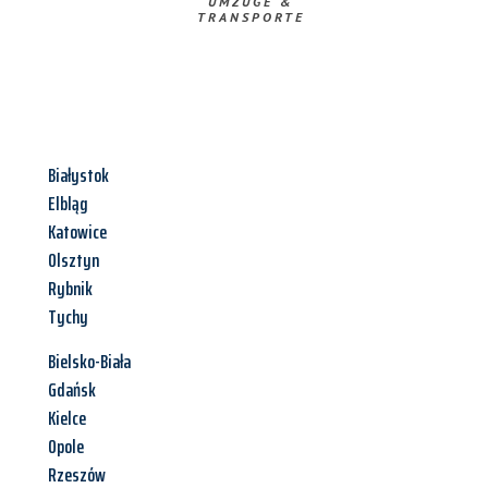
UMZÜGE &
TRANSPORTE
Białystok
Elbląg
Katowice
Olsztyn
Rybnik
Tychy
Bielsko-Biała
Gdańsk
Kielce
Opole
Rzeszów