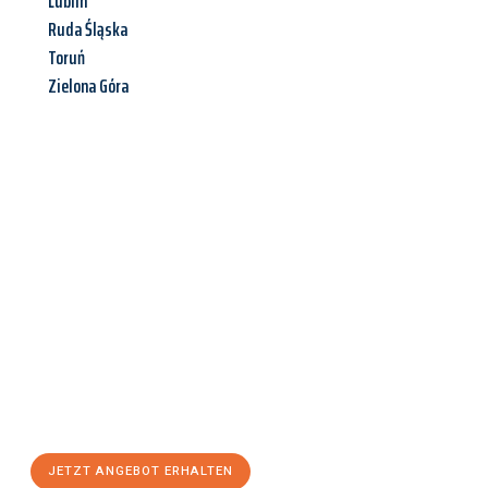
Lublin
Ruda Śląska
Toruń
Zielona Góra
Jetzt anfragen &
Angebot
mit Best-Preis
erhalten!
Schicken Sie uns jetzt Ihre unverbindliche Anfrage und sichern
Sie sich Ihr
individuelles Umzugsangebot für Ihr Anliegen in
Pforzheim
zum Best-Preis! Nutzen Sie die Gelegenheit für einen
stressfreien Umzug
mit maximalem Komfort:
JETZT ANGEBOT ERHALTEN