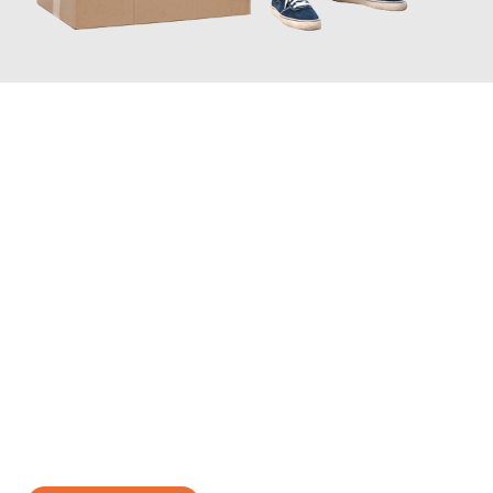
JETZT ANFRAGEN
Erleben Sie mit Umzugsmeister Vogt Pforzheim, wie
einfach und
stressfrei Ihr Umzug Pforzheim Olsztyn
sein kann. Unser
Expertenteam steht bereit, um Ihnen einen reibungslosen
Übergang in Ihr neues Zuhause zu garantieren.
Jetzt
unverbindliches Angebot
erhalten &
100€ sparen: