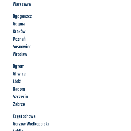
Warszawa
Bydgoszcz
Gdynia
Kraków
Poznań
Sosnowiec
Wrocław
Bytom
Gliwice
Łódź
Radom
Szczecin
Zabrze
Częstochowa
Gorzów Wielkopolski