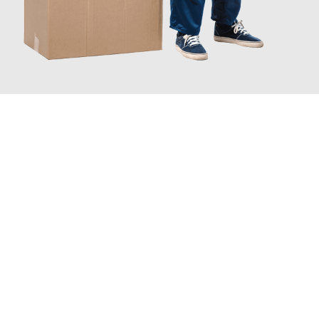
JETZT ANFRAGEN
Erleben Sie mit Umzugsmeister Vogt Pforzheim, wie
einfach und
stressfrei Ihr Umzug Pforzheim Wrocław
sein kann. Unser
Expertenteam steht bereit, um Ihnen einen reibungslosen
Übergang in Ihr neues Zuhause zu garantieren.