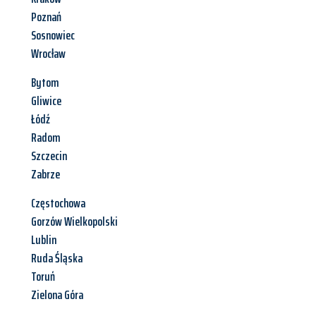
Poznań
Sosnowiec
Wrocław
Bytom
Gliwice
Łódź
Radom
Szczecin
Zabrze
Częstochowa
Gorzów Wielkopolski
Lublin
Ruda Śląska
Toruń
Zielona Góra