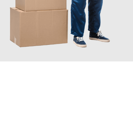
JETZT ANFRAGEN
Erleben Sie mit Umzugsmeister Vogt Pforzheim, wie
einfach und
stressfrei Ihr Umzug Pforzheim Reichenberg
sein kann. Unser
Expertenteam steht bereit, um Ihnen einen reibungslosen