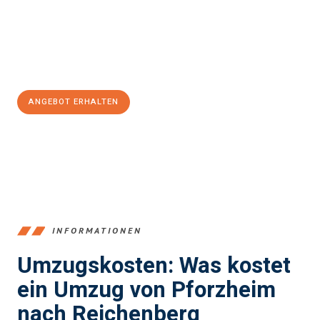
Übergang in Ihr neues Zuhause zu garantieren.
Jetzt
unverbindliches Angebot
erhalten &
100€ sparen:
ANGEBOT ERHALTEN
+4915792653379
INFORMATIONEN
Umzugskosten: Was kostet
ein Umzug von Pforzheim
nach Reichenberg