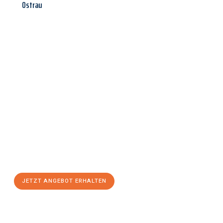
Ostrau
Jetzt anfragen &
Angebot
mit Best-Preis
erhalten!
Schicken Sie uns jetzt Ihre unverbindliche Anfrage und sichern
Sie sich Ihr
individuelles Umzugsangebot für Ihr Anliegen in
Pforzheim
zum Best-Preis! Nutzen Sie die Gelegenheit für einen
stressfreien Umzug
mit maximalem Komfort:
JETZT ANGEBOT ERHALTEN