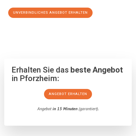
UNVERBINDLICHES ANGEBOT ERHALTEN
100% unverbindlich
– Garantiert eine Antwort
innerhalb von 15
Minuten
.
Erhalten Sie das
beste Angebot
in Pforzheim:
ANGEBOT ERHALTEN
Angebot
in 15 Minuten
(garantiert).