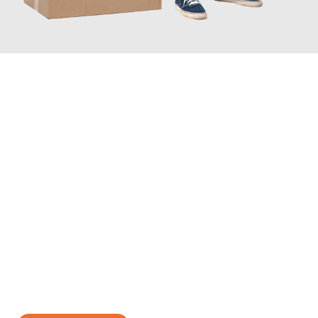
JETZT ANFRAGEN
Erleben Sie mit Umzugsmeister Vogt Pforzheim, wie
einfach und
stressfrei Ihr Umzug Pforzheim Brest
sein kann. Unser
Expertenteam steht bereit, um Ihnen einen reibungslosen
Übergang in Ihr neues Zuhause zu garantieren.
Jetzt
unverbindliches Angebot
erhalten &
100€ sparen: