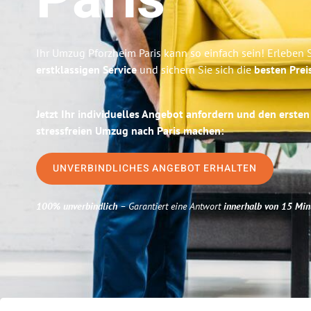
Paris
Ihr Umzug Pforzheim Paris kann so einfach sein! Erleben 
erstklassigen Service
und sichern Sie sich die
besten Prei
Jetzt Ihr individuelles Angebot anfordern und den ersten
stressfreien Umzug nach Paris machen:
UNVERBINDLICHES ANGEBOT ERHALTEN
100% unverbindlich
– Garantiert eine Antwort
innerhalb von 15 Min