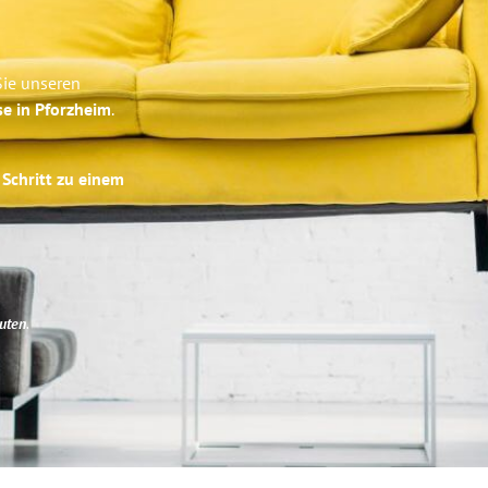
Sie unseren
se in Pforzheim
.
 Schritt zu einem
uten
.