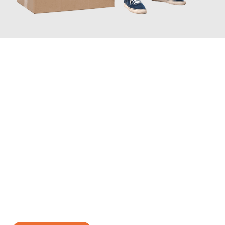
JETZT ANFRAGEN
Erleben Sie mit Umzugsmeister Vogt Pforzheim, wie
einfach und
stressfrei Ihr Umzug Pforzheim Tours
sein kann. Unser
Expertenteam steht bereit, um Ihnen einen reibungslosen
Übergang in Ihr neues Zuhause zu garantieren.
Jetzt
unverbindliches Angebot
erhalten &
100€ sparen: