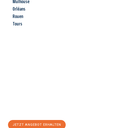
Mulhouse
Orléans
Rouen
Tours
Jetzt anfragen &
Angebot
mit Best-Preis
erhalten!
Schicken Sie uns jetzt Ihre unverbindliche Anfrage und sichern
Sie sich Ihr
individuelles Umzugsangebot für Ihr Anliegen in
Pforzheim
zum Best-Preis! Nutzen Sie die Gelegenheit für einen
stressfreien Umzug
mit maximalem Komfort:
JETZT ANGEBOT ERHALTEN