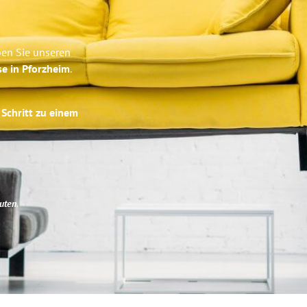
ben Sie unseren
se in Pforzheim
.
 Schritt zu einem
uten
.