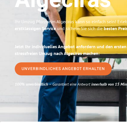
Algeciras
Ihr Umzug Pforzheim Algeciras kann so einfach sein! Erle
erstklassigen Service
und sichern Sie sich die
besten Prei
Jetzt Ihr individuelles Angebot anfordern und den ersten
stressfreien Umzug nach Algeciras machen:
UNVERBINDLICHES ANGEBOT ERHALTEN
100% unverbindlich
– Garantiert eine Antwort
innerhalb von 15 Min