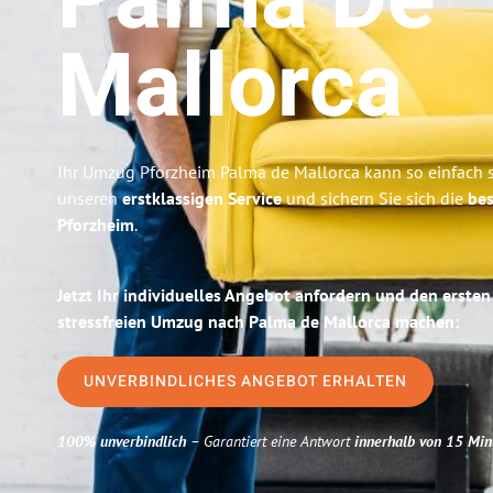
Palma De
Mallorca
Ihr Umzug Pforzheim Palma de Mallorca kann so einfach s
unseren
erstklassigen Service
und sichern Sie sich die
bes
Pforzheim
.
Jetzt Ihr individuelles Angebot anfordern und den ersten
stressfreien Umzug nach Palma de Mallorca machen:
UNVERBINDLICHES ANGEBOT ERHALTEN
100% unverbindlich
– Garantiert eine Antwort
innerhalb von 15 Min