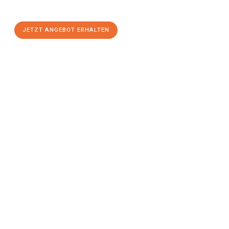
stressfreien Umzug
mit maximalem Komfort:
JETZT ANGEBOT ERHALTEN