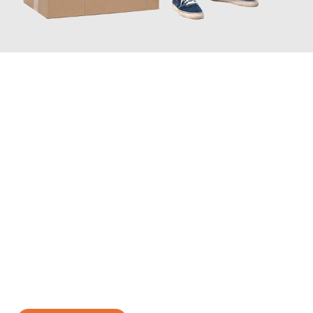
JETZT ANFRAGEN
Erleben Sie mit Umzugsmeister Vogt Pforzheim, wie
einfach und
stressfrei Ihr Umzug Pforzheim Lleida
sein kann. Unser
Expertenteam steht bereit, um Ihnen einen reibungslosen
Übergang in Ihr neues Zuhause zu garantieren.
Jetzt
unverbindliches Angebot
erhalten &
100€ sparen: