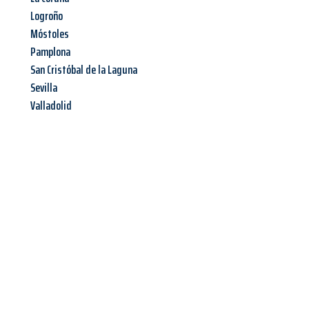
Logroño
Móstoles
Pamplona
San Cristóbal de la Laguna
Sevilla
Valladolid
Jetzt anfragen &
Angebot
mit Best-Preis
erhalten!
Schicken Sie uns jetzt Ihre unverbindliche Anfrage und sichern
Sie sich Ihr
individuelles Umzugsangebot für Ihr Anliegen in
Pforzheim
zum Best-Preis! Nutzen Sie die Gelegenheit für einen