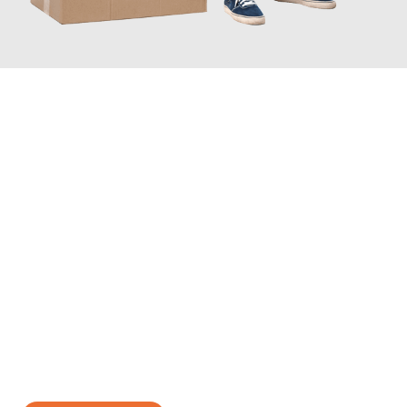
JETZT ANFRAGEN
Erleben Sie mit Umzugsmeister Vogt Pforzheim, wie
einfach und
stressfrei Ihr Umzug Pforzheim Ceyhan
sein kann. Unser
Expertenteam steht bereit, um Ihnen einen reibungslosen
Übergang in Ihr neues Zuhause zu garantieren.
Jetzt
unverbindliches Angebot
erhalten &
100€ sparen: