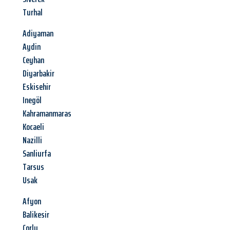
Turhal
Adiyaman
Aydin
Ceyhan
Diyarbakir
Eskisehir
Inegöl
Kahramanmaras
Kocaeli
Nazilli
Sanliurfa
Tarsus
Usak
Afyon
Balikesir
Corlu