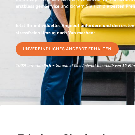
erstklassigen Service
und sichern Sie sich die
besten Prei
Jetzt Ihr individuelles Angebot anfordern und den ersten
stressfreien Umzug nach Van machen:
UNVERBINDLICHES ANGEBOT ERHALTEN
100% unverbindlich
– Garantiert eine Antwort
innerhalb von 15 Min