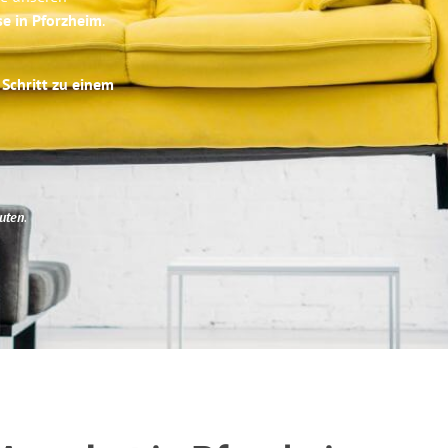
se in Pforzheim
.
 Schritt zu einem
uten
.