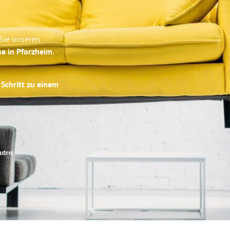
 Sie unseren
se in Pforzheim
.
 Schritt zu einem
uten
.