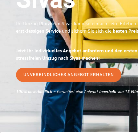
Sivas
Ihr Umzug Pforzheim Sivas kann so einfach sein! Erleben
erstklassigen Service
und sichern Sie sich die
besten Prei
Jetzt Ihr individuelles Angebot anfordern und den ersten
stressfreien Umzug nach Sivas machen:
UNVERBINDLICHES ANGEBOT ERHALTEN
100% unverbindlich
– Garantiert eine Antwort
innerhalb von 15 Min