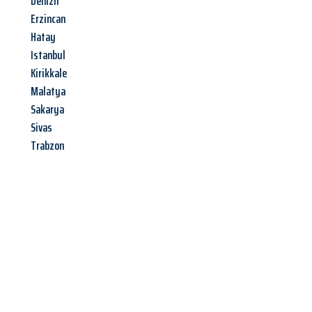
Denizli
Erzincan
Hatay
Istanbul
Kirikkale
Malatya
Sakarya
Sivas
Trabzon
Jetzt anfragen &
Angebot
mit Best-Preis
erhalten!