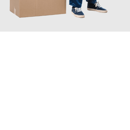
JETZT ANFRAGEN
Erleben Sie mit Umzugsmeister Vogt Pforzheim, wie
einfach und
stressfrei Ihr Umzug Pforzheim Kütahya
sein kann. Unser
Expertenteam steht bereit, um Ihnen einen reibungslosen
Übergang in Ihr neues Zuhause zu garantieren.
Jetzt
unverbindliches Angebot
erhalten &
100€ sparen: