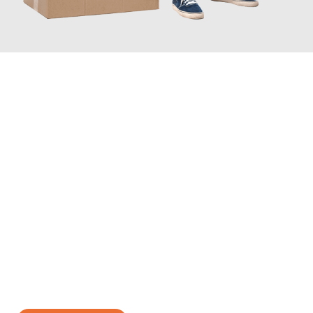
JETZT ANFRAGEN
Erleben Sie mit Umzugsmeister Vogt Pforzheim, wie
einfach und
stressfrei Ihr Umzug Pforzheim Konya
sein kann. Unser
Expertenteam steht bereit, um Ihnen einen reibungslosen
Übergang in Ihr neues Zuhause zu garantieren.
Jetzt
unverbindliches Angebot
erhalten &
100€ sparen: