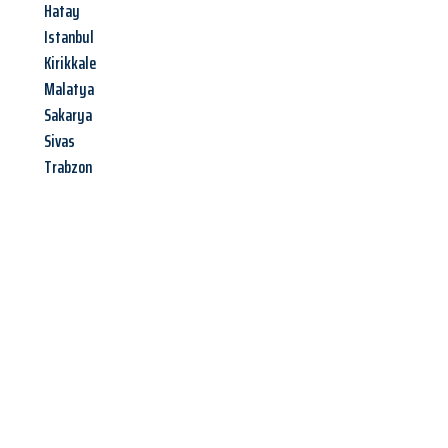
Hatay
Istanbul
Kirikkale
Malatya
Sakarya
Sivas
Trabzon
Jetzt anfragen &
Angebot
mit Best-Preis
erhalten!
Schicken Sie uns jetzt Ihre unverbindliche Anfrage und sichern
Sie sich Ihr
individuelles Umzugsangebot für Ihr Anliegen in