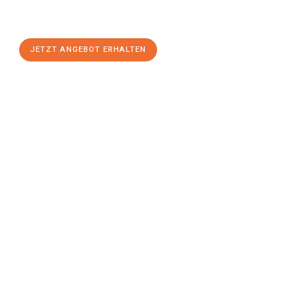
Pforzheim
zum Best-Preis! Nutzen Sie die Gelegenheit für einen
stressfreien Umzug
mit maximalem Komfort:
JETZT ANGEBOT ERHALTEN