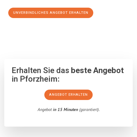
UNVERBINDLICHES ANGEBOT ERHALTEN
100% unverbindlich
– Garantiert eine Antwort
innerhalb von 15
Minuten
.
Erhalten Sie das
beste Angebot
in Pforzheim:
ANGEBOT ERHALTEN
Angebot
in 15 Minuten
(garantiert).