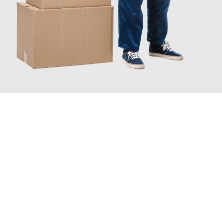
JETZT ANFRAGEN
Erleben Sie mit Umzugsmeister Vogt Pforzheim, wie
einfach und
stressfrei Ihr Umzug Pforzheim Mansfield
sein kann. Unser
Expertenteam steht bereit, um Ihnen einen reibungslosen
Übergang in Ihr neues Zuhause zu garantieren.