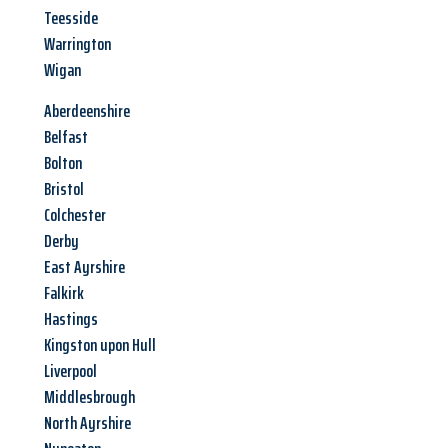
Teesside
Warrington
Wigan
Aberdeenshire
Belfast
Bolton
Bristol
Colchester
Derby
East Ayrshire
Falkirk
Hastings
Kingston upon Hull
Liverpool
Middlesbrough
North Ayrshire