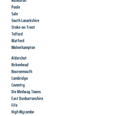
Nuneaton
Poole
Sale
South Lanarkshire
Stoke-on-Trent
Telford
Watford
Wolverhampton
Aldershot
Birkenhead
Bournemouth
Cambridge
Coventry
Die Medway Towns
East Dunbartonshire
Fife
High Wycombe