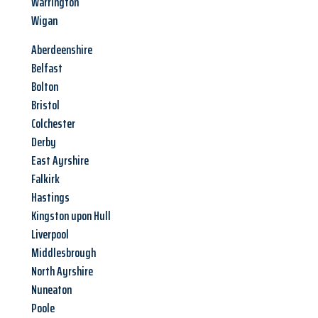
Warrington
Wigan
Aberdeenshire
Belfast
Bolton
Bristol
Colchester
Derby
East Ayrshire
Falkirk
Hastings
Kingston upon Hull
Liverpool
Middlesbrough
North Ayrshire
Nuneaton
Poole