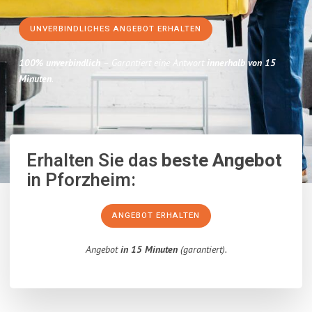
UNVERBINDLICHES ANGEBOT ERHALTEN
100% unverbindlich
– Garantiert eine Antwort
innerhalb von 15
Minuten
.
Erhalten Sie das
beste Angebot
in Pforzheim:
ANGEBOT ERHALTEN
Angebot
in 15 Minuten
(garantiert).