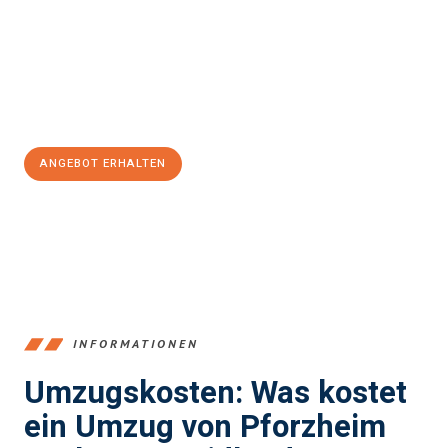
Unser Expertenteam steht bereit, um Ihnen einen reibungslosen
Übergang in Ihr neues Zuhause zu garantieren.
Jetzt
unverbindliches Angebot
erhalten &
100€ sparen:
ANGEBOT ERHALTEN
+4915792653379
INFORMATIONEN
Umzugskosten: Was kostet
ein Umzug von Pforzheim