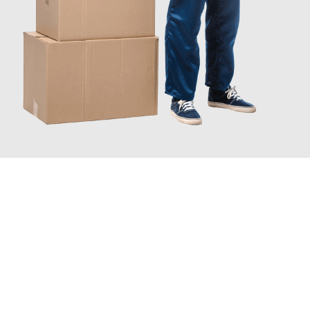
JETZT ANFRAGEN
Erleben Sie mit Umzugsmeister Vogt Pforzheim, wie
einfach und
stressfrei Ihr Umzug Pforzheim West Midlands
sein kann.