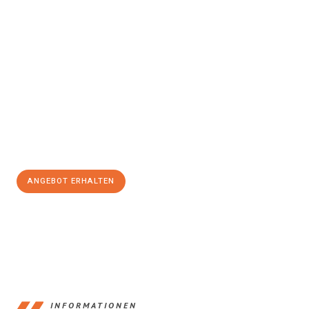
Erleben Sie mit Umzugsmeister Vogt Pforzheim, wie
einfach und
stressfrei Ihr Umzug Pforzheim Newcastle upon Tyne
sein
kann. Unser Expertenteam steht bereit, um Ihnen einen
reibungslosen Übergang in Ihr neues Zuhause zu garantieren.
Jetzt
unverbindliches Angebot
erhalten &
100€ sparen:
ANGEBOT ERHALTEN
+4915792653379
INFORMATIONEN