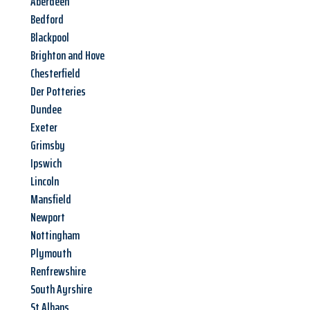
Aberdeen
Bedford
Blackpool
Brighton and Hove
Chesterfield
Der Potteries
Dundee
Exeter
Grimsby
Ipswich
Lincoln
Mansfield
Newport
Nottingham
Plymouth
Renfrewshire
South Ayrshire
St Albans