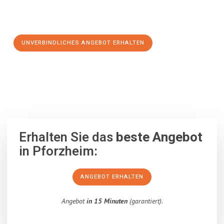
Schritt zu einem stressfreien Umzug nach Newcastle upon
Tyne machen:
UNVERBINDLICHES ANGEBOT ERHALTEN
100% unverbindlich
– Garantiert eine Antwort
innerhalb von 15
Minuten
.
Erhalten Sie das
beste Angebot
in Pforzheim:
ANGEBOT ERHALTEN
Angebot
in 15 Minuten
(garantiert).