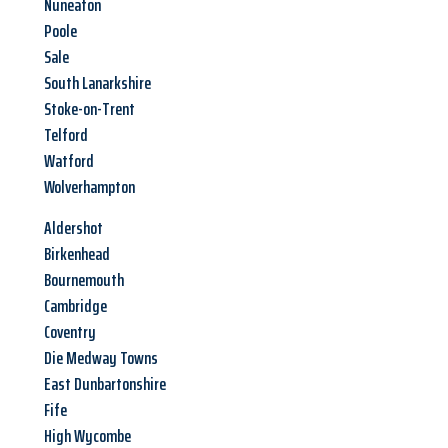
Nuneaton
Poole
Sale
South Lanarkshire
Stoke-on-Trent
Telford
Watford
Wolverhampton
Aldershot
Birkenhead
Bournemouth
Cambridge
Coventry
Die Medway Towns
East Dunbartonshire
Fife
High Wycombe