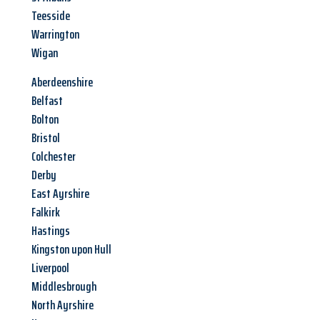
Teesside
Warrington
Wigan
Aberdeenshire
Belfast
Bolton
Bristol
Colchester
Derby
East Ayrshire
Falkirk
Hastings
Kingston upon Hull
Liverpool
Middlesbrough
North Ayrshire