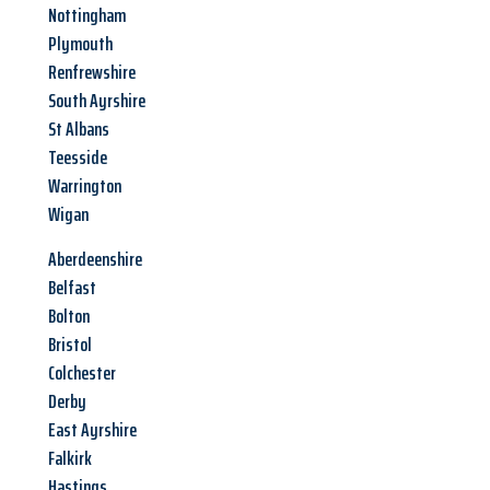
Nottingham
Plymouth
Renfrewshire
South Ayrshire
St Albans
Teesside
Warrington
Wigan
Aberdeenshire
Belfast
Bolton
Bristol
Colchester
Derby
East Ayrshire
Falkirk
Hastings