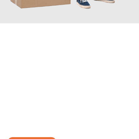
JETZT ANFRAGEN
Erleben Sie mit Umzugsmeister Vogt Pforzheim, wie
einfach und
stressfrei Ihr Umzug Pforzheim Slough
sein kann. Unser
Expertenteam steht bereit, um Ihnen einen reibungslosen
Übergang in Ihr neues Zuhause zu garantieren.
Jetzt
unverbindliches Angebot
erhalten &
100€ sparen: