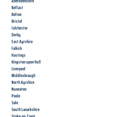
Aberdeenshire
Belfast
Bolton
Bristol
Colchester
Derby
East Ayrshire
Falkirk
Hastings
Kingston upon Hull
Liverpool
Middlesbrough
North Ayrshire
Nuneaton
Poole
Sale
South Lanarkshire
Stoke-on-Trent