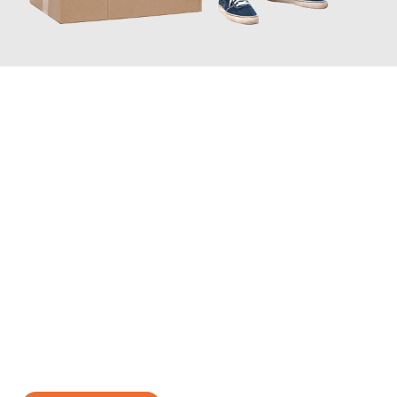
JETZT ANFRAGEN
Erleben Sie mit Umzugsmeister Vogt Pforzheim, wie
einfach und
stressfrei Ihr Umzug Pforzheim Poole
sein kann. Unser
Expertenteam steht bereit, um Ihnen einen reibungslosen
Übergang in Ihr neues Zuhause zu garantieren.
Jetzt
unverbindliches Angebot
erhalten &
100€ sparen: