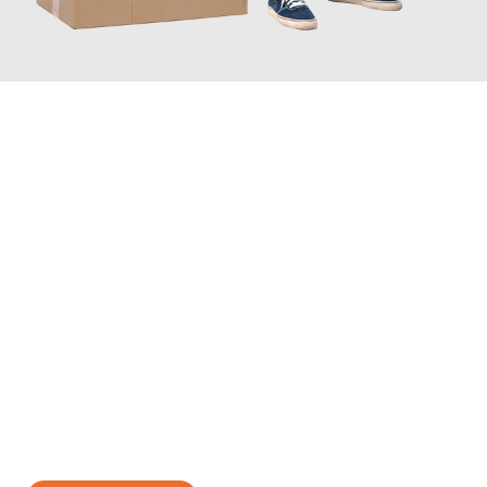
JETZT ANFRAGEN
Erleben Sie mit Umzugsmeister Vogt Pforzheim, wie
einfach und
stressfrei Ihr Umzug Pforzheim Eschen
sein kann. Unser
Expertenteam steht bereit, um Ihnen einen reibungslosen
Übergang in Ihr neues Zuhause zu garantieren.
Jetzt
unverbindliches Angebot
erhalten &
100€ sparen: