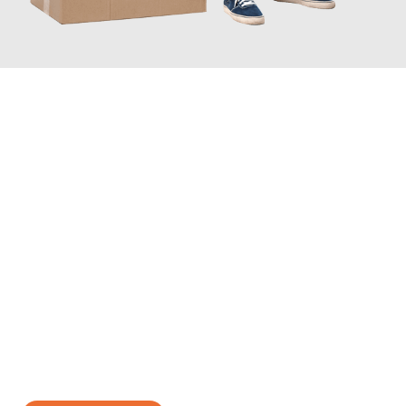
JETZT ANFRAGEN
Erleben Sie mit Umzugsmeister Vogt Pforzheim, wie
einfach und
stressfrei Ihr Umzug Pforzheim Sotschi
sein kann. Unser
Expertenteam steht bereit, um Ihnen einen reibungslosen
Übergang in Ihr neues Zuhause zu garantieren.
Jetzt
unverbindliches Angebot
erhalten &
100€ sparen: