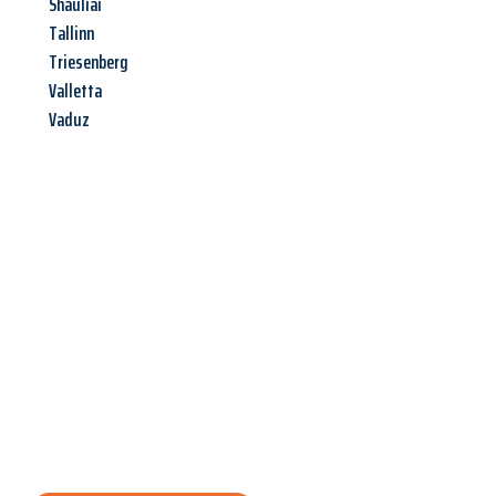
Shauliai
Tallinn
Triesenberg
Valletta
Vaduz
Jetzt anfragen &
Angebot
mit Best-Preis
erhalten!
Schicken Sie uns jetzt Ihre unverbindliche Anfrage und sichern
Sie sich Ihr
individuelles Umzugsangebot für Ihr Anliegen in
Pforzheim
zum Best-Preis! Nutzen Sie die Gelegenheit für einen
stressfreien Umzug
mit maximalem Komfort: