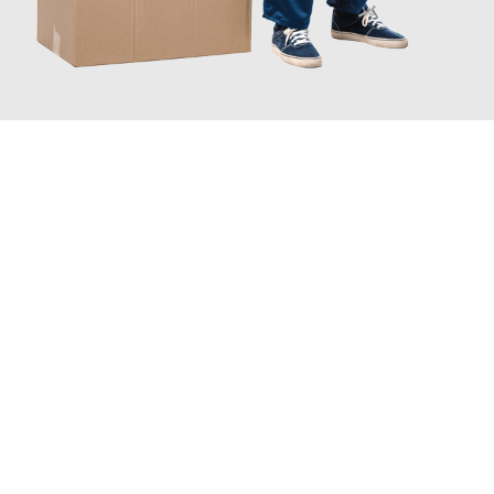
JETZT ANFRAGEN
Erleben Sie mit Umzugsmeister Vogt Pforzheim, wie
einfach und
stressfrei Ihr Umzug Pforzheim Shauliai
sein kann. Unser
Expertenteam steht bereit, um Ihnen einen reibungslosen
Übergang in Ihr neues Zuhause zu garantieren.
Jetzt
unverbindliches Angebot
erhalten &
100€ sparen: