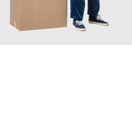
JETZT ANFRAGEN
Erleben Sie mit Umzugsmeister Vogt Pforzheim, wie
einfach und
stressfrei Ihr Umzug Pforzheim Lissabon
sein kann. Unser
Expertenteam steht bereit, um Ihnen einen reibungslosen
Übergang in Ihr neues Zuhause zu garantieren.