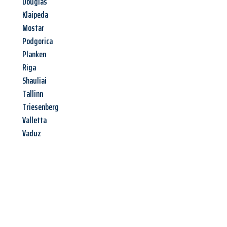
Douglas
Klaipeda
Mostar
Podgorica
Planken
Riga
Shauliai
Tallinn
Triesenberg
Valletta
Vaduz
Jetzt anfragen &
Angebot