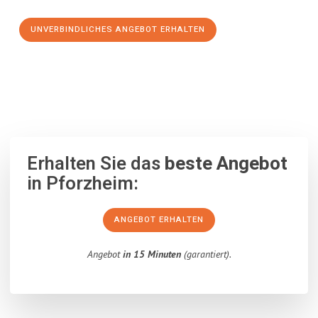
UNVERBINDLICHES ANGEBOT ERHALTEN
100% unverbindlich
– Garantiert eine Antwort
innerhalb von 15
Minuten
.
Erhalten Sie das
beste Angebot
in Pforzheim:
ANGEBOT ERHALTEN
Angebot
in 15 Minuten
(garantiert).