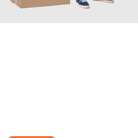
JETZT ANFRAGEN
Erleben Sie mit Umzugsmeister Vogt Pforzheim, wie
einfach und
stressfrei Ihr Umzug Pforzheim Paphos
sein kann. Unser
Expertenteam steht bereit, um Ihnen einen reibungslosen
Übergang in Ihr neues Zuhause zu garantieren.
Jetzt
unverbindliches Angebot
erhalten &
100€ sparen: