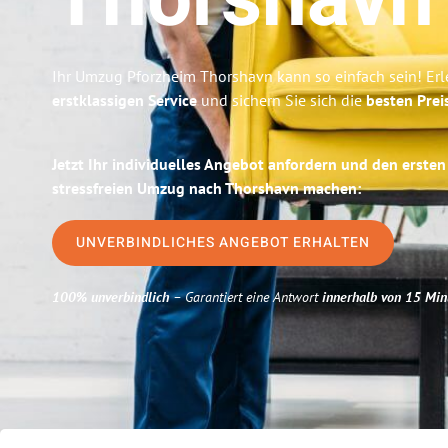
Thorshavn
Ihr Umzug Pforzheim Thorshavn kann so einfach sein! Erl
erstklassigen Service
und sichern Sie sich die
besten Prei
Jetzt Ihr individuelles Angebot anfordern und den ersten
stressfreien Umzug nach Thorshavn machen:
UNVERBINDLICHES ANGEBOT ERHALTEN
100% unverbindlich
– Garantiert eine Antwort
innerhalb von 15 Min