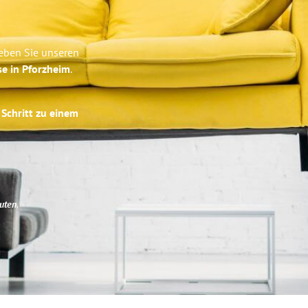
eben Sie unseren
se in Pforzheim
.
 Schritt zu einem
uten
.