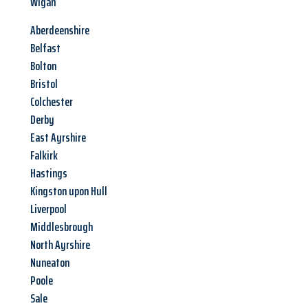
Wigan
Aberdeenshire
Belfast
Bolton
Bristol
Colchester
Derby
East Ayrshire
Falkirk
Hastings
Kingston upon Hull
Liverpool
Middlesbrough
North Ayrshire
Nuneaton
Poole
Sale