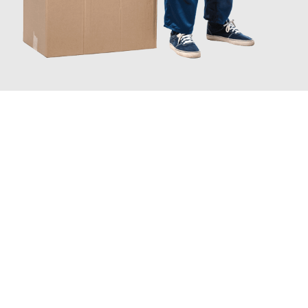
JETZT ANFRAGEN
Erleben Sie mit Umzugsmeister Vogt Pforzheim, wie
einfach und
stressfrei Ihr Umzug Pforzheim Brighton
sein kann. Unser
Expertenteam steht bereit, um Ihnen einen reibungslosen
Übergang in Ihr neues Zuhause zu garantieren.